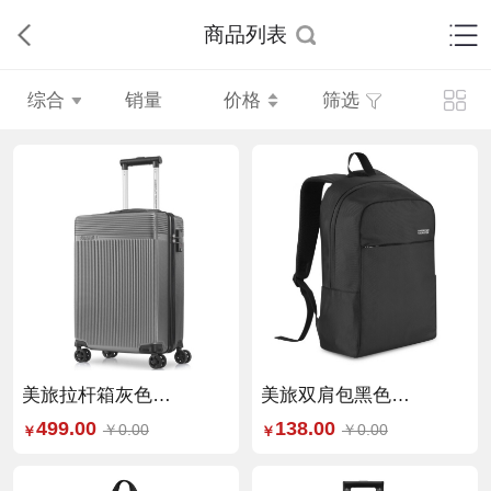
商品列表
综合
销量
价格
筛选
美旅拉杆箱灰色
美旅双肩包黑色
（TX7*18002）66/24
（667*09129）
499.00
138.00
￥0.00
￥0.00
￥
￥
300*465*50