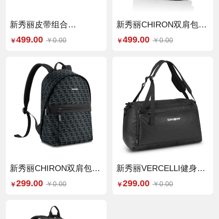
新秀丽皮带组合
新秀丽CHIRON双肩包黑
（59Q*09006）
色（NU4*09011）
499.00
499.00
￥0.00
￥0.00
￥
￥
1200*4*34mm
300*385*135MM
新秀丽CHIRON双肩包黑
新秀丽VERCELLI健身包
灰（NU4*29008）
黑色（SN-
299.00
299.00
￥0.00
￥0.00
￥
￥
300*160*420mm
150E/TR1*09016）
520*290*255