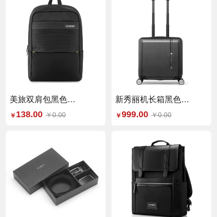
美旅双肩包黑色
新秀丽机长箱黑色
（ND6*09001）
（TQ9*09004）
138.00
999.00
￥0.00
￥0.00
￥
￥
295*445*150MM
410*435*235