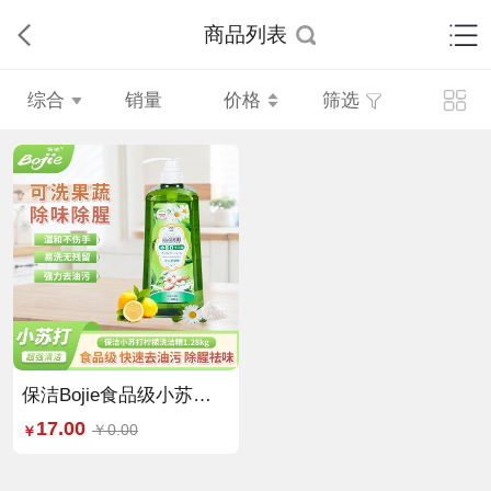
商品列表
综合
销量
价格
筛选
保洁Bojie食品级小苏打
1.28kg*1瓶洗洁精
17.00
￥0.00
￥